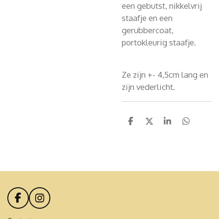
een gebutst, nikkelvrij
staafje en een
gerubbercoat,
portokleurig staafje.
Ze zijn +- 4,5cm lang en
zijn vederlicht.
D
D
S
D
e
e
h
e
l
e
a
l
e
l
r
e
n
e
n
F
I
a
n