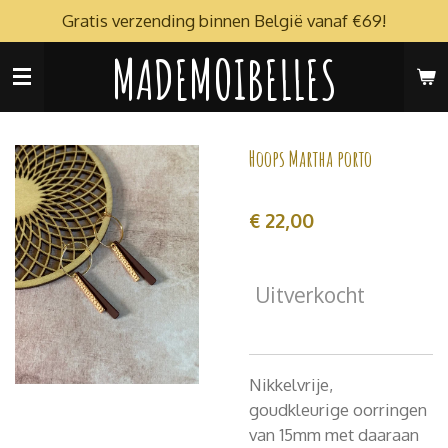
Gratis verzending binnen België vanaf €69!
Ga
direct
MADEMOIBELLES
naar
de
hoofdinhoud
Hoops Martha porto
€ 22,00
Uitverkocht
Nikkelvrije,
goudkleurige oorringen
van 15mm met daaraan