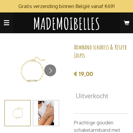
Gratis verzending binnen België vanaf €69!
Ga
direct
MADEMOIBELLES
naar
de
hoofdinhoud
Armband schakels & Keizer
Jaspis
€ 19,00
Uitverkocht
Prachtige gouden
schakelarmband met