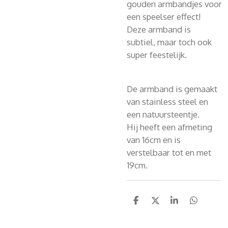
gouden armbandjes voor
een speelser effect!
Deze armband is
subtiel, maar toch ook
super feestelijk.
De armband is gemaakt
van stainless steel en
een natuursteentje.
Hij heeft een afmeting
van 16cm en is
verstelbaar tot en met
19cm.
D
D
S
D
e
e
h
e
l
e
a
l