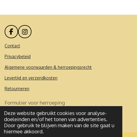
e
l
r
e
n
e
n
F
I
a
n
c
s
Contact
e
t
Privacybeleid
b
a
o
g
Algemene voorwaarden & herroepingsrecht
o
r
k
a
Levertijd en verzendkosten
m
Retourneren
Formulier voor herroeping
Deze website gebruikt cookies voor analyse-
© 2020 - 2026 Mademoibelles
doeleinden en/of het tonen van advertenties.
Powered by
JouwWeb
Door gebruik te blijven maken van de site gaat u
hiermee akkoord.