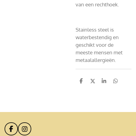
van een rechthoek.
Stainless steel is
waterbestendig en
geschikt voor de
meeste mensen met
metaalallergieën.
D
D
S
D
e
e
h
e
l
e
a
l
e
l
r
e
n
e
n
F
I