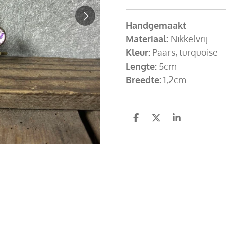
Handgemaakt
Materiaal:
Nikkelvrij
Kleur:
Paars, turquoise
Lengte:
5cm
Breedte:
1,2cm
D
D
S
e
e
h
l
e
a
e
l
r
n
e