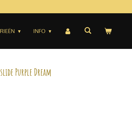
RIEËN
INFO
 slide Purple Dream