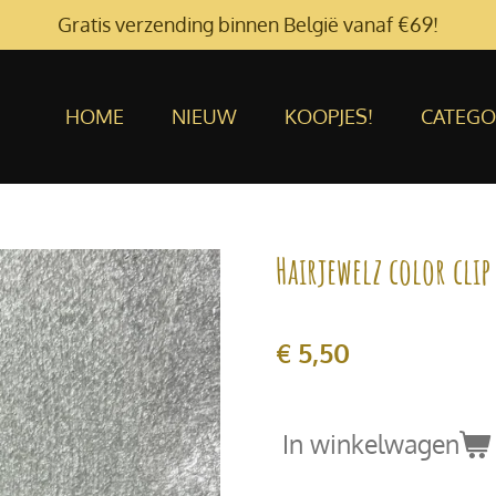
Gratis verzending binnen België vanaf €69!
HOME
NIEUW
KOOPJES!
CATEGO
Hairjewelz color clip
€ 5,50
In winkelwagen