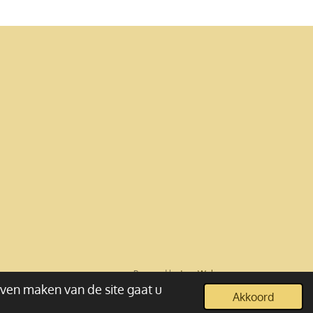
Powered by
JouwWeb
jven maken van de site gaat u
Akkoord