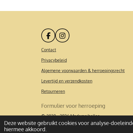
F
I
a
n
c
s
Contact
e
t
Privacybeleid
b
a
o
g
Algemene voorwaarden & herroepingsrecht
o
r
k
a
Levertijd en verzendkosten
m
Retourneren
Formulier voor herroeping
© 2020 - 2026 Mademoibelles
Deze website gebruikt cookies voor analyse-doeleinde
hiermee akkoord.