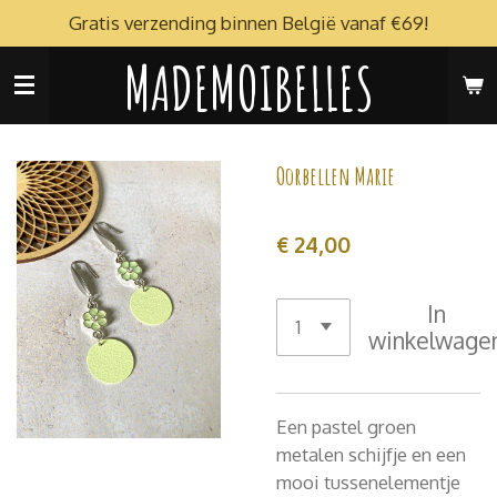
Gratis verzending binnen België vanaf €69!
Ga
direct
MADEMOIBELLES
naar
de
hoofdinhoud
Oorbellen Marie
€ 24,00
In
winkelwage
Een pastel groen
metalen schijfje en een
mooi tussenelementje