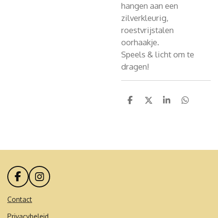
hangen aan een
zilverkleurig,
roestvrijstalen
oorhaakje.
Speels & licht om te
dragen!
D
D
S
D
e
e
h
e
l
e
a
l
e
l
r
e
n
e
n
F
I
a
n
c
s
Contact
e
t
Privacybeleid