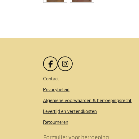
F
I
a
n
c
s
Contact
e
t
Privacybeleid
b
a
o
g
Algemene voorwaarden & herroepingsrecht
o
r
k
a
Levertijd en verzendkosten
m
Retourneren
Formulier voor herroeping