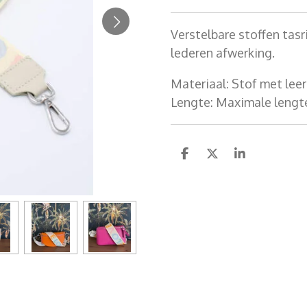
Verstelbare stoffen tasr
lederen afwerking.
Materiaal
: Stof met lee
Lengte: Maximale l
engt
D
D
S
e
e
h
l
e
a
e
l
r
n
e