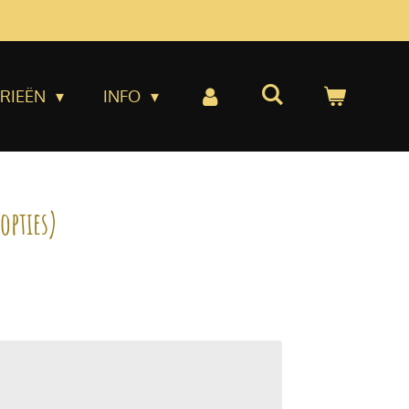
RIEËN
INFO
opties)