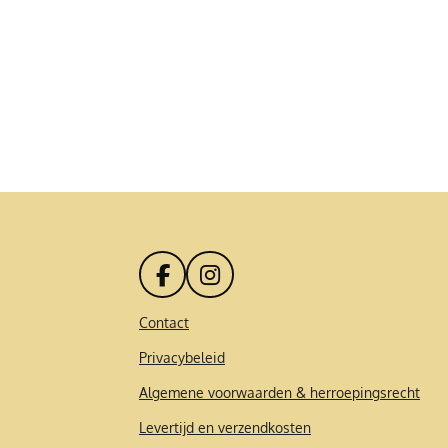
F
I
a
n
c
s
Contact
e
t
Privacybeleid
b
a
o
g
Algemene voorwaarden & herroepingsrecht
o
r
k
a
Levertijd en verzendkosten